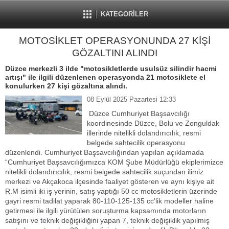
KATEGORİLER
MOTOSİKLET OPERASYONUNDA 27 KİŞİ
GÖZALTINI ALINDI
Düzce merkezli 3 ilde "motosikletlerde usulsüz silindir hacmi
artışı" ile ilgili düzenlenen operasyonda 21 motosiklete el
konulurken 27 kişi gözaltına alındı.
08 Eylül 2025 Pazartesi 12:33
Düzce Cumhuriyet Başsavcılığı
koordinesinde Düzce, Bolu ve Zonguldak
illerinde nitelikli dolandırıcılık, resmi
belgede sahtecilik operasyonu
düzenlendi. Cumhuriyet Başsavcılığından yapılan açıklamada
“Cumhuriyet Başsavcılığımızca KOM Şube Müdürlüğü ekiplerimizce
nitelikli dolandırıcılık, resmi belgede sahtecilik suçundan ilimiz
merkezi ve Akçakoca ilçesinde faaliyet gösteren ve aynı kişiye ait
R.M isimli iki iş yerinin, satış yaptığı 50 cc motosikletlerin üzerinde
gayri resmi tadilat yaparak 80-110-125-135 cc'lik modeller haline
getirmesi ile ilgili yürütülen soruşturma kapsamında motorların
satışını ve teknik değişikliğini yapan 7, teknik değişiklik yapılmış