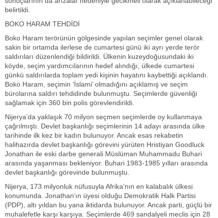
sonuçlarının da arızalar nedeniyle gecikmeli olarak açıklanabileceği
belirtildi.
BOKO HARAM TEHDİDİ
Boko Haram terörünün gölgesinde yapılan seçimler genel olarak
sakin bir ortamda ilerlese de cumartesi günü iki ayrı yerde terör
saldırıları düzenlendiği bildirildi. Ülkenin kuzeydoğusundaki iki
köyde, seçim yardımcılarının hedef alındığı, ülkede cumartesi
günkü saldırılarda toplam yedi kişinin hayatını kaybettiği açıklandı.
Boko Haram, seçimin ‘İslami’ olmadığını açıklamış ve seçim
bürolarına saldırı tehdidinde bulunmuştu. Seçimlerde güvenliği
sağlamak için 360 bin polis görevlendirildi.
Nijerya’da yaklaşık 70 milyon seçmen seçimlerde oy kullanmaya
çağrılmıştı. Devlet başkanlığı seçimlerinin 14 adayı arasında ülke
tarihinde ilk kez bir kadın bulunuyor. Ancak esas rekabetin
halihazırda devlet başkanlığı görevini yürüten Hristiyan Goodluck
Jonathan ile eski darbe generali Müslüman Muhammadu Buhari
arasında yaşanması bekleniyor. Buhari 1983-1985 yılları arasında
devlet başkanlığı görevinde bulunmuştu.
Nijerya, 173 milyonluk nüfusuyla Afrika’nın en kalabalık ülkesi
konumunda. Jonathan’ın üyesi olduğu Demokratik Halk Partisi
(PDP), altı yıldan bu yana iktidarda bulunuyor. Ancak parti, güçlü bir
muhalefetle karşı karşıya. Seçimlerde 469 sandalyeli meclis için 28