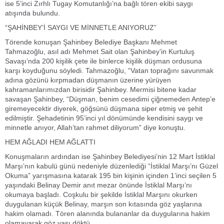
ise 5’inci Zırhlı Tugay Komutanlığı’na bağlı tören ekibi saygı
atışında bulundu.
“ŞAHİNBEY’İ SAYGI VE MİNNETLE ANIYORUZ”
Törende konuşan Şahinbey Belediye Başkanı Mehmet
Tahmazoğlu, asıl adı Mehmet Sait olan Şahinbey’in Kurtuluş
Savaşı’nda 200 kişilik çete ile binlerce kişilik düşman ordusuna
karşı koyduğunu söyledi. Tahmazoğlu, “Vatan toprağını savunmak
adına gözünü kırpmadan düşmanın üzerine yürüyen
kahramanlarımızdan birisidir Şahinbey. Mermisi bitene kadar
savaşan Şahinbey, “Düşman, benim cesedimi çiğnemeden Antep’e
giremeyecektir diyerek, göğsünü düşmana siper etmiş ve şehit
edilmiştir. Şehadetinin 95’inci yıl dönümünde kendisini saygı ve
minnetle anıyor, Allah’tan rahmet diliyorum” diye konuştu.
HEM AĞLADI HEM AĞLATTI
Konuşmaların ardından ise Şahinbey Belediyesi’nin 12 Mart İstiklal
Marşı’nın kabulü günü nedeniyle düzenlediği “İstiklal Marşı’nı Güzel
Okuma” yarışmasına katarak 195 bin kişinin içinden 1’inci seçilen 5
yaşındaki Belinay Demir anıt mezar önünde İstiklal Marşı’nı
okumaya başladı. Coşkulu bir şekilde İstiklal Marşını okurken
duygulanan küçük Belinay, marşın son kıtasında göz yaşlarına
hakim olamadı. Tören alanında bulananlar da duygularına hakim
olamayarak göz yaşı döktü.