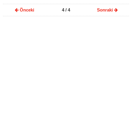
Önceki
4
/ 4
Sonraki