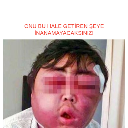
ONU BU HALE GETİREN ŞEYE
İNANAMAYACAKSINIZ!