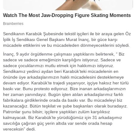
Sendikanın Karabük Şubesinde tekstil işçileri ile bir araya gelen Öz
İplik İş Sendikası Genel Başkanı Murat İnanç, bir güce karşı
mücadele ettiklerini ve bu mücadeleden dönmeyeceklerini söyledi.
İnanç, 9 aydır örgütlenme çalışması yaptıklarını belirterek, “ Biz
sadece ve sadece emeğimizin karşılığını istiyoruz. Sadece ve
sadece çocuklarımızı mutlu etmek için hakkımızı istiyoruz.
Sendikamız yedinci aydan beri Karabük’teki mücadelenin en
önünde üye arkadaşlarımızın haklı mücadelesini desteklemeye
devam ediyor. Karabük’te trajedi yaşanıyor, işçiye haksız her türlü
baskı var. Bunu protesto ediyoruz. Bize inanan arkadaşlarımızın
her zaman yanındayız. Bugün işten atılan arkadaşlarımız farklı
fabrikalara girdiklerinde orada da baskı var. Bu mücadeleyi biz
kazanacağız. Bütün teşkilat ve şube başkanları olarak buradayız.
Patronlar şunu bilsin; işçilere yaptıkları zulüm karşılıksız
kalmayacak. Biz Karabük’te yürüdüğümüz için 31 arkadaşımız
savcılığa çağıran güç yerin altıda var sende orada hesap
vereceksin” dedi.