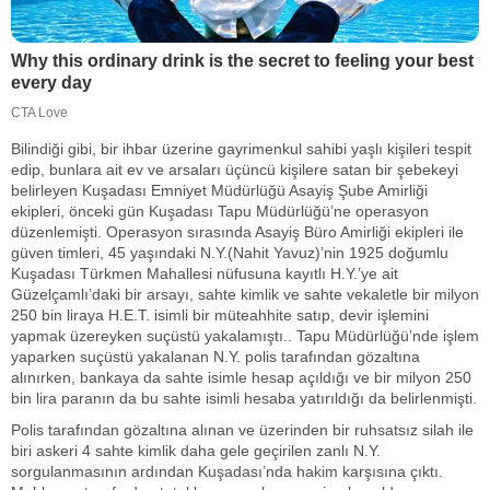
Bilindiği gibi, bir ihbar üzerine gayrimenkul sahibi yaşlı kişileri tespit
edip, bunlara ait ev ve arsaları üçüncü kişilere satan bir şebekeyi
belirleyen Kuşadası Emniyet Müdürlüğü Asayiş Şube Amirliği
ekipleri, önceki gün Kuşadası Tapu Müdürlüğü’ne operasyon
düzenlemişti. Operasyon sırasında Asayiş Büro Amirliği ekipleri ile
güven timleri, 45 yaşındaki N.Y.(Nahit Yavuz)’nin 1925 doğumlu
Kuşadası Türkmen Mahallesi nüfusuna kayıtlı H.Y.’ye ait
Güzelçamlı’daki bir arsayı, sahte kimlik ve sahte vekaletle bir milyon
250 bin liraya H.E.T. isimli bir müteahhite satıp, devir işlemini
yapmak üzereyken suçüstü yakalamıştı.. Tapu Müdürlüğü’nde işlem
yaparken suçüstü yakalanan N.Y. polis tarafından gözaltına
alınırken, bankaya da sahte isimle hesap açıldığı ve bir milyon 250
bin lira paranın da bu sahte isimli hesaba yatırıldığı da belirlenmişti.
Polis tarafından gözaltına alınan ve üzerinden bir ruhsatsız silah ile
biri askeri 4 sahte kimlik daha gele geçirilen zanlı N.Y.
sorgulanmasının ardından Kuşadası’nda hakim karşısına çıktı.