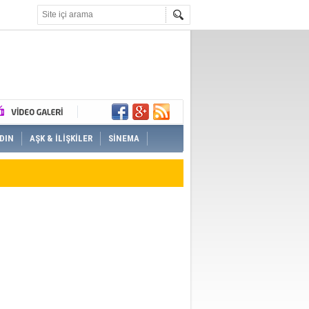
DIN
AŞK & İLİŞKİLER
SİNEMA