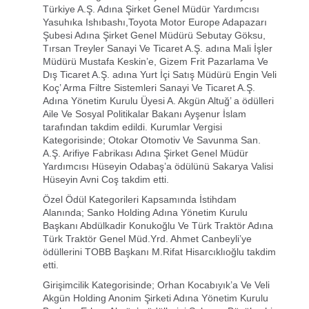
Türkiye A.Ş. Adına Şirket Genel Müdür Yardımcısı
Yasuhıka Ishıbashı,Toyota Motor Europe Adapazarı
Şubesi Adına Şirket Genel Müdürü Sebutay Göksu,
Tırsan Treyler Sanayi Ve Ticaret A.Ş. adına Mali İşler
Müdürü Mustafa Keskin’e, Gizem Frit Pazarlama Ve
Dış Ticaret A.Ş. adına Yurt İçi Satış Müdürü Engin Veli
Koç’ Arma Filtre Sistemleri Sanayi Ve Ticaret A.Ş.
Adına Yönetim Kurulu Üyesi A. Akgün Altuğ’ a ödülleri
Aile Ve Sosyal Politikalar Bakanı Ayşenur İslam
tarafından takdim edildi. Kurumlar Vergisi
Kategorisinde; Otokar Otomotiv Ve Savunma San.
A.Ş. Arifiye Fabrikası Adına Şirket Genel Müdür
Yardımcısı Hüseyin Odabaş’a ödülünü Sakarya Valisi
Hüseyin Avni Coş takdim etti.
Özel Ödül Kategorileri Kapsamında İstihdam
Alanında; Sanko Holding Adına Yönetim Kurulu
Başkanı Abdülkadir Konukoğlu Ve Türk Traktör Adına
Türk Traktör Genel Müd.Yrd. Ahmet Canbeyli’ye
ödüllerini TOBB Başkanı M.Rifat Hisarcıklıoğlu takdim
etti.
Girişimcilik Kategorisinde; Orhan Kocabıyık’a Ve Veli
Akgün Holding Anonim Şirketi Adına Yönetim Kurulu