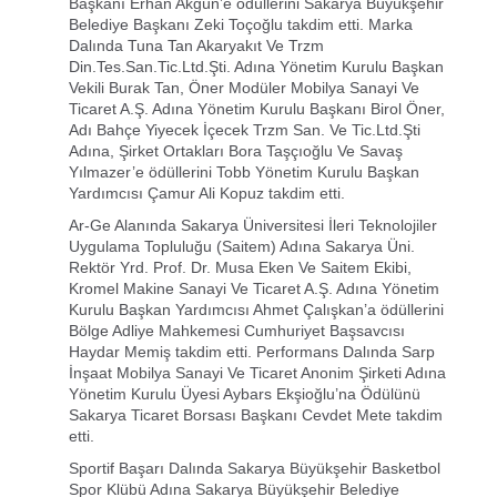
Başkanı Erhan Akgün’e ödüllerini Sakarya Büyükşehir
Belediye Başkanı Zeki Toçoğlu takdim etti. Marka
Dalında Tuna Tan Akaryakıt Ve Trzm
Din.Tes.San.Tic.Ltd.Şti. Adına Yönetim Kurulu Başkan
Vekili Burak Tan, Öner Modüler Mobilya Sanayi Ve
Ticaret A.Ş. Adına Yönetim Kurulu Başkanı Birol Öner,
Adı Bahçe Yiyecek İçecek Trzm San. Ve Tic.Ltd.Şti
Adına, Şirket Ortakları Bora Taşçıoğlu Ve Savaş
Yılmazer’e ödüllerini Tobb Yönetim Kurulu Başkan
Yardımcısı Çamur Ali Kopuz takdim etti.
Ar-Ge Alanında Sakarya Üniversitesi İleri Teknolojiler
Uygulama Topluluğu (Saitem) Adına Sakarya Üni.
Rektör Yrd. Prof. Dr. Musa Eken Ve Saitem Ekibi,
Kromel Makine Sanayi Ve Ticaret A.Ş. Adına Yönetim
Kurulu Başkan Yardımcısı Ahmet Çalışkan’a ödüllerini
Bölge Adliye Mahkemesi Cumhuriyet Başsavcısı
Haydar Memiş takdim etti. Performans Dalında Sarp
İnşaat Mobilya Sanayi Ve Ticaret Anonim Şirketi Adına
Yönetim Kurulu Üyesi Aybars Ekşioğlu’na Ödülünü
Sakarya Ticaret Borsası Başkanı Cevdet Mete takdim
etti.
Sportif Başarı Dalında Sakarya Büyükşehir Basketbol
Spor Klübü Adına Sakarya Büyükşehir Belediye