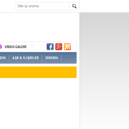
DIN
AŞK & İLİŞKİLER
SİNEMA