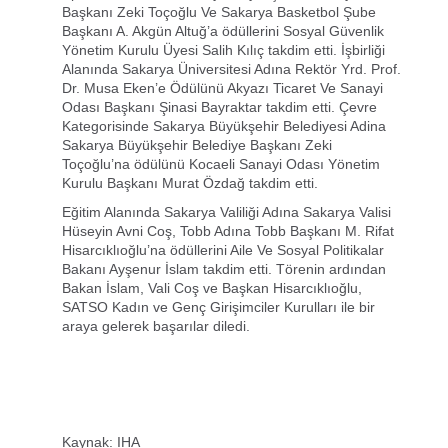
Başkanı Zeki Toçoğlu Ve Sakarya Basketbol Şube
Başkanı A. Akgün Altuğ’a ödüllerini Sosyal Güvenlik
Yönetim Kurulu Üyesi Salih Kılıç takdim etti. İşbirliği
Alanında Sakarya Üniversitesi Adına Rektör Yrd. Prof.
Dr. Musa Eken’e Ödülünü Akyazı Ticaret Ve Sanayi
Odası Başkanı Şinasi Bayraktar takdim etti. Çevre
Kategorisinde Sakarya Büyükşehir Belediyesi Adina
Sakarya Büyükşehir Belediye Başkanı Zeki
Toçoğlu’na ödülünü Kocaeli Sanayi Odası Yönetim
Kurulu Başkanı Murat Özdağ takdim etti.
Eğitim Alanında Sakarya Valiliği Adına Sakarya Valisi
Hüseyin Avni Coş, Tobb Adına Tobb Başkanı M. Rifat
Hisarcıklıoğlu’na ödüllerini Aile Ve Sosyal Politikalar
Bakanı Ayşenur İslam takdim etti. Törenin ardından
Bakan İslam, Vali Coş ve Başkan Hisarcıklıoğlu,
SATSO Kadın ve Genç Girişimciler Kurulları ile bir
araya gelerek başarılar diledi.
Kaynak: IHA