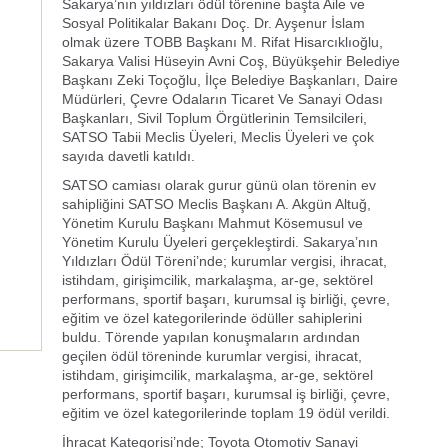
Sakarya’nın yıldızları ödül törenine başta Aile ve
Sosyal Politikalar Bakanı Doç. Dr. Ayşenur İslam
olmak üzere TOBB Başkanı M. Rifat Hisarcıklıoğlu,
Sakarya Valisi Hüseyin Avni Coş, Büyükşehir Belediye
Başkanı Zeki Toçoğlu, İlçe Belediye Başkanları, Daire
Müdürleri, Çevre Odaların Ticaret Ve Sanayi Odası
Başkanları, Sivil Toplum Örgütlerinin Temsilcileri,
SATSO Tabii Meclis Üyeleri, Meclis Üyeleri ve çok
sayıda davetli katıldı.
SATSO camiası olarak gurur günü olan törenin ev
sahipliğini SATSO Meclis Başkanı A. Akgün Altuğ,
Yönetim Kurulu Başkanı Mahmut Kösemusul ve
Yönetim Kurulu Üyeleri gerçekleştirdi. Sakarya’nın
Yıldızları Ödül Töreni’nde; kurumlar vergisi, ihracat,
istihdam, girişimcilik, markalaşma, ar-ge, sektörel
performans, sportif başarı, kurumsal iş birliği, çevre,
eğitim ve özel kategorilerinde ödüller sahiplerini
buldu. Törende yapılan konuşmaların ardından
geçilen ödül töreninde kurumlar vergisi, ihracat,
istihdam, girişimcilik, markalaşma, ar-ge, sektörel
performans, sportif başarı, kurumsal iş birliği, çevre,
eğitim ve özel kategorilerinde toplam 19 ödül verildi.
İhracat Kategorisi’nde; Toyota Otomotiv Sanayi