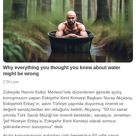
Zübeyde Hanım Kültür Merkezi’nde düzenlenen gecede açılış
konuşmasını yapan Eskişehir Kent Konseyi Başkanı Nuray Akçasoy,
Eskişehirli Erbay’ın, adını Türkiye çapında duyurmuş önemli ve
değerli sanatçılardan biri olduğunu belirtti. Akçasoy, "50’nci sanat
yılında Türk Sanat Müziği’nin önemli bestekârı, sanatçısı, emektarı
Şef Hüseyin Erbay’a, Eskişehir Kent Konseyi olarak sonsuz
şükranlarımızı sunuyoruz” dedi.
Açılış konuşmasının ardından ünlü bestekârın 50 yıllık sanat