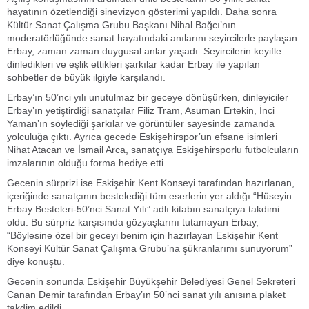
hayatının özetlendiği sinevizyon gösterimi yapıldı. Daha sonra
Kültür Sanat Çalışma Grubu Başkanı Nihal Bağcı’nın
moderatörlüğünde sanat hayatındaki anılarını seyircilerle paylaşan
Erbay, zaman zaman duygusal anlar yaşadı. Seyircilerin keyifle
dinledikleri ve eşlik ettikleri şarkılar kadar Erbay ile yapılan
sohbetler de büyük ilgiyle karşılandı.
Erbay’ın 50’nci yılı unutulmaz bir geceye dönüşürken, dinleyiciler
Erbay’ın yetiştirdiği sanatçılar Filiz Tram, Asuman Ertekin, İnci
Yaman’ın söylediği şarkılar ve görüntüler sayesinde zamanda
yolculuğa çıktı. Ayrıca gecede Eskişehirspor’un efsane isimleri
Nihat Atacan ve İsmail Arca, sanatçıya Eskişehirsporlu futbolcuların
imzalarının olduğu forma hediye etti.
Gecenin sürprizi ise Eskişehir Kent Konseyi tarafından hazırlanan,
içeriğinde sanatçının bestelediği tüm eserlerin yer aldığı “Hüseyin
Erbay Besteleri-50’nci Sanat Yılı” adlı kitabın sanatçıya takdimi
oldu. Bu sürpriz karşısında gözyaşlarını tutamayan Erbay,
“Böylesine özel bir geceyi benim için hazırlayan Eskişehir Kent
Konseyi Kültür Sanat Çalışma Grubu’na şükranlarımı sunuyorum”
diye konuştu.
Gecenin sonunda Eskişehir Büyükşehir Belediyesi Genel Sekreteri
Canan Demir tarafından Erbay’ın 50’nci sanat yılı anısına plaket
takdim edildi.