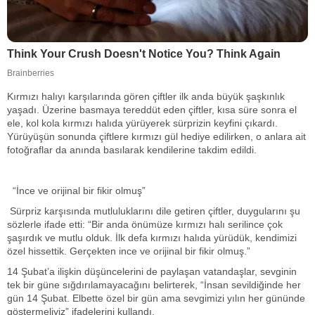
Kırmızı halıyı karşılarında gören çiftler ilk anda büyük şaşkınlık
yaşadı. Üzerine basmaya tereddüt eden çiftler, kısa süre sonra el
ele, kol kola kırmızı halıda yürüyerek sürprizin keyfini çıkardı.
Yürüyüşün sonunda çiftlere kırmızı gül hediye edilirken, o anlara ait
fotoğraflar da anında basılarak kendilerine takdim edildi.
“İnce ve orijinal bir fikir olmuş”
Sürpriz karşısında mutluluklarını dile getiren çiftler, duygularını şu
sözlerle ifade etti: “Bir anda önümüze kırmızı halı serilince çok
şaşırdık ve mutlu olduk. İlk defa kırmızı halıda yürüdük, kendimizi
özel hissettik. Gerçekten ince ve orijinal bir fikir olmuş.”
14 Şubat’a ilişkin düşüncelerini de paylaşan vatandaşlar, sevginin
tek bir güne sığdırılamayacağını belirterek, “İnsan sevildiğinde her
gün 14 Şubat. Elbette özel bir gün ama sevgimizi yılın her gününde
göstermeliyiz” ifadelerini kullandı.