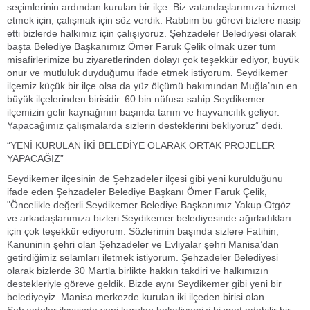
seçimlerinin ardından kurulan bir ilçe. Biz vatandaşlarımıza hizmet
etmek için, çalışmak için söz verdik. Rabbim bu görevi bizlere nasip
etti bizlerde halkımız için çalışıyoruz. Şehzadeler Belediyesi olarak
başta Belediye Başkanımız Ömer Faruk Çelik olmak üzer tüm
misafirlerimize bu ziyaretlerinden dolayı çok teşekkür ediyor, büyük
onur ve mutluluk duyduğumu ifade etmek istiyorum. Seydikemer
ilçemiz küçük bir ilçe olsa da yüz ölçümü bakımından Muğla’nın en
büyük ilçelerinden birisidir. 60 bin nüfusa sahip Seydikemer
ilçemizin gelir kaynağının başında tarım ve hayvancılık geliyor.
Yapacağımız çalışmalarda sizlerin desteklerini bekliyoruz” dedi.
“YENİ KURULAN İKİ BELEDİYE OLARAK ORTAK PROJELER
YAPACAĞIZ”
Seydikemer ilçesinin de Şehzadeler ilçesi gibi yeni kurulduğunu
ifade eden Şehzadeler Belediye Başkanı Ömer Faruk Çelik,
"Öncelikle değerli Seydikemer Belediye Başkanımız Yakup Otgöz
ve arkadaşlarımıza bizleri Seydikemer belediyesinde ağırladıkları
için çok teşekkür ediyorum. Sözlerimin başında sizlere Fatihin,
Kanuninin şehri olan Şehzadeler ve Evliyalar şehri Manisa’dan
getirdiğimiz selamları iletmek istiyorum. Şehzadeler Belediyesi
olarak bizlerde 30 Martla birlikte hakkın takdiri ve halkımızın
destekleriyle göreve geldik. Bizde aynı Seydikemer gibi yeni bir
belediyeyiz. Manisa merkezde kurulan iki ilçeden birisi olan