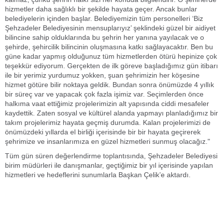
hizmetler daha sağlıklı bir şekilde hayata geçer. Ancak bunlar
belediyelerin içinden başlar. Belediyemizin tüm personelleri ‘Biz
Şehzadeler Belediyesinin mensuplarıyız’ şeklindeki güzel bir aidiyet
bilincine sahip olduklarında bu şehrin her yanına yayılacak ve o
şehirde, şehircilik bilincinin oluşmasına katkı sağlayacaktır. Ben bu
güne kadar yapmış olduğunuz tüm hizmetlerden ötürü hepinize çok
teşekkür ediyorum. Gerçekten de ilk göreve başladığımız gün itibarı
ile bir yerimiz yurdumuz yokken, şuan şehrimizin her köşesine
hizmet götüre bilir noktaya geldik. Bundan sonra önümüzde 4 yıllık
bir süreç var ve yapacak çok fazla işimiz var. Seçimlerden önce
halkıma vaat ettiğimiz projelerimizin alt yapısında ciddi mesafeler
kaydettik. Zaten sosyal ve kültürel alanda yapmayı planladığımız bir
takım projelerimiz hayata geçmiş durumda. Kalan projelerimizi de
önümüzdeki yıllarda el birliği içerisinde bir bir hayata geçirerek
şehrimize ve insanlarımıza en güzel hizmetleri sunmuş olacağız."
Tüm gün süren değerlendirme toplantısında, Şehzadeler Belediyesi
birim müdürleri ile danışmanlar, geçtiğimiz bir yıl içerisinde yapılan
hizmetleri ve hedeflerini sunumlarla Başkan Çelik’e aktardı.