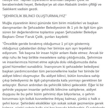
beraberindeki heyet, Belediye’ye ait olan Alabalık üretim çiftliği ve
Saklıkent vadisin gezdi.
“ŞEHİRCİLİK BİLİNCİ OLUŞTURMALIYIZ”
Muğla ziyaretinin ikinci gününde tüm birim müdürleri ve başkan
danışmanları ile Şehzadeler Belediyesinin ilk 1 yılı ile ilgili tüm gün
süren bir değerlendirme toplantısı yapan Şehzadeler Belediye
Başkanı Ömer Faruk Çelik, şunları kaydetti:
"Öncelikle geride bırakmış olduğumuz 1 yıl için göstermiş
olduğunuz çabalardan dolayı her birinize ayrı ayrı teşekkür
ediyorum. Tek başına bir insan hiçbir anlam ifade etmez. Ancak bir
ekip ruhu ile hep birlikte meselelere sahip çıktığımızda, Şehrimize
ve insanlarımıza hizmet etme aşkıyla dolu olduğumuzda daha
güzel hizmetleri sunabiliriz. İnanıyorum ki şehzadeler belediyesi
başkan yardımcısından tüm personellerine kadar her birinde bir
aidiyet bilinci oluşmuştur. Bu aidiyet bilinci, bütün konulara sahip
çıkıp belediyemiz ile ilgili çalışmalarda kafa yormayı gerektiren bir
anlayıştır. Bunun ardından da şehircilik bilinci gelecektir. Eğer ki bir
şehirde yaşayan insanlar şehircilik bilincine sahiplerse, aidiyet
duygusu ile bu şehir bizim şehrimiz diye biliyorlarsa, o şehrin
korunması için kolluk kuvvetlerine ihtiyaç kalmaz, çünkü o halk o
şehri korur. Şehirdeki eksiklikler için sokak sokak gezmenize gerek
kalmaz, çünkü şehrin halkı sizi her konuda bilgilendirir. O şehirlerde