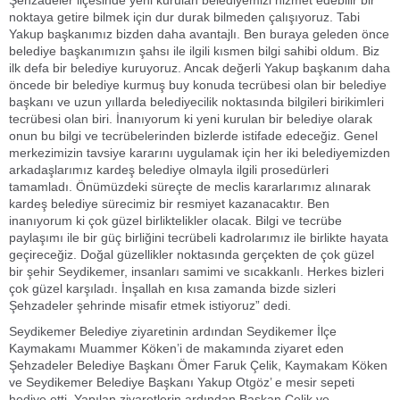
Şehzadeler ilçesinde yeni kurulan belediyemizi hizmet edebilir bir
noktaya getire bilmek için dur durak bilmeden çalışıyoruz. Tabi
Yakup başkanımız bizden daha avantajlı. Ben buraya geleden önce
belediye başkanımızın şahsı ile ilgili kısmen bilgi sahibi oldum. Biz
ilk defa bir belediye kuruyoruz. Ancak değerli Yakup başkanım daha
öncede bir belediye kurmuş buy konuda tecrübesi olan bir belediye
başkanı ve uzun yıllarda belediyecilik noktasında bilgileri birikimleri
tecrübesi olan biri. İnanıyorum ki yeni kurulan bir belediye olarak
onun bu bilgi ve tecrübelerinden bizlerde istifade edeceğiz. Genel
merkezimizin tavsiye kararını uygulamak için her iki belediyemizden
arkadaşlarımız kardeş belediye olmayla ilgili prosedürleri
tamamladı. Önümüzdeki süreçte de meclis kararlarımız alınarak
kardeş belediye sürecimiz bir resmiyet kazanacaktır. Ben
inanıyorum ki çok güzel birliktelikler olacak. Bilgi ve tecrübe
paylaşımı ile bir güç birliğini tecrübeli kadrolarımız ile birlikte hayata
geçireceğiz. Doğal güzellikler noktasında gerçekten de çok güzel
bir şehir Seydikemer, insanları samimi ve sıcakkanlı. Herkes bizleri
çok güzel karşıladı. İnşallah en kısa zamanda bizde sizleri
Şehzadeler şehrinde misafir etmek istiyoruz” dedi.
Seydikemer Belediye ziyaretinin ardından Seydikemer İlçe
Kaymakamı Muammer Köken’i de makamında ziyaret eden
Şehzadeler Belediye Başkanı Ömer Faruk Çelik, Kaymakam Köken
ve Seydikemer Belediye Başkanı Yakup Otgöz’ e mesir sepeti
hediye etti. Yapılan ziyaretlerin ardından Başkan Çelik ve