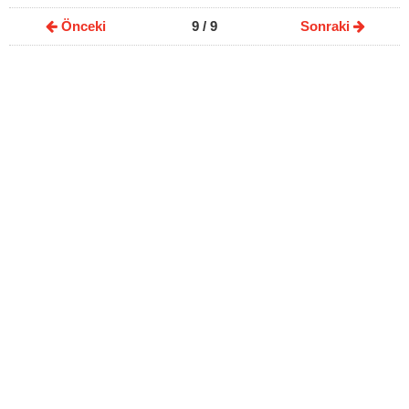
Önceki
9
/ 9
Sonraki