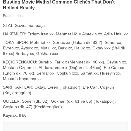
STAT: Gaziosmanpaşa
HAKEMLER: Erdem İren xx, Mehmet Uğur Alptekin xx, Atilla Ünlü xx
TOKATSPOR: Mehmet xx, Sertaç xx (Hakan dk. 83 ?), Soner xx,
Evren xx, Aytürk xx, Mutlu xx, Berk xx, Haluk xx, Oktay xxx (Veli dk.
67 xx) Serbay xx, Gökhan xxx
KEÇİÖRENGÜCÜ: Burak x, Tarık x (Mehmet dk. 46 xx), Ceyhun xx,
Mustafa Özgen xx, Abdurrahman x (Doğan dk. 46 xx), Efe Can xx
(Engin dk. 70 xx), Serdar xx, Coşkun xxx, Samet xx, Hüseyin xx,
Mustafa Kayabaşı xx
SARI KARTLAR: Oktay, Evren (Tokatspor), Efe Can, Coşkun
(Keçiörengücü)
GOLLER: Soner (dk. 32), Gökhan (dk. 61 ve 65) (Tokatspor),
Coşkun (dk. 47) (Keçiörengücü)
Kaynak: IHA