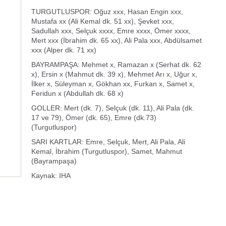
TURGUTLUSPOR: Oğuz xxx, Hasan Engin xxx,
Mustafa xx (Ali Kemal dk. 51 xx), Şevket xxx,
Sadullah xxx, Selçuk xxxx, Emre xxxx, Ömer xxxx,
Mert xxx (İbrahim dk. 65 xx), Ali Pala xxx, Abdülsamet
xxx (Alper dk. 71 xx)
BAYRAMPAŞA: Mehmet x, Ramazan x (Serhat dk. 62
x), Ersin x (Mahmut dk. 39 x), Mehmet Arı x, Uğur x,
İlker x, Süleyman x, Gökhan xx, Furkan x, Samet x,
Feridun x (Abdullah dk. 68 x)
GOLLER: Mert (dk. 7), Selçuk (dk. 11), Ali Pala (dk.
17 ve 79), Ömer (dk. 65), Emre (dk.73)
(Turgutluspor)
SARI KARTLAR: Emre, Selçuk, Mert, Ali Pala, Ali
Kemal, İbrahim (Turgutluspor), Samet, Mahmut
(Bayrampaşa)
Kaynak: IHA