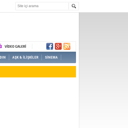
DIN
AŞK & İLİŞKİLER
SİNEMA