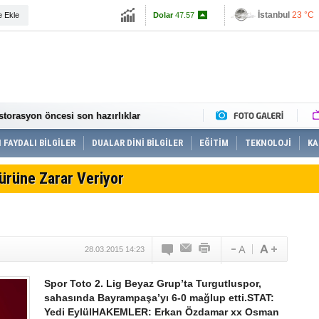
İstanbul
23 °C
e Ekle
Dolar
47.57
Ankara
21 °C
Euro
55.1108
de incelemelerde bulundu
üretimi yaygınlaşıyor
şu’nu itfaiye kurtardı
 Kusursuz Kafe 10 yaşında
hasat tarihleri belirlendi
storasyon öncesi son hazırlıklar
ayvana çarptı o anlar güvenlik kamerasına
zı bayrak çekildi
 FAYDALI BİLGİLER
DUALAR DİNİ BİLGİLER
EĞİTİM
TEKNOLOJİ
KA
Melen Çayı’nda kürek çektiler
i risk taşıyor”
Türüne Zarar Veriyor
rpıştı: 3 yaralı
ten men edildi
kkında işlem yapıldı 5’i tutuklandı
 aranan 17 şahıs tutuklandı
 eğitim seferberliği
28.03.2015 14:23
Spor Toto 2. Lig Beyaz Grup’ta Turgutluspor,
sahasında Bayrampaşa’yı 6-0 mağlup etti.STAT:
Yedi EylülHAKEMLER: Erkan Özdamar xx Osman