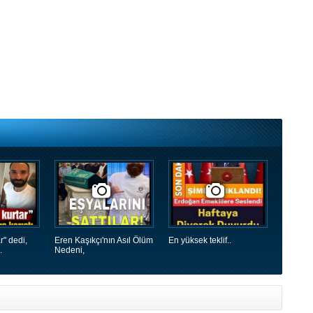
r" dedi,
Eren Kaşıkçı'nın Asıl Ölüm
En yüksek teklif..
.
Nedeni,