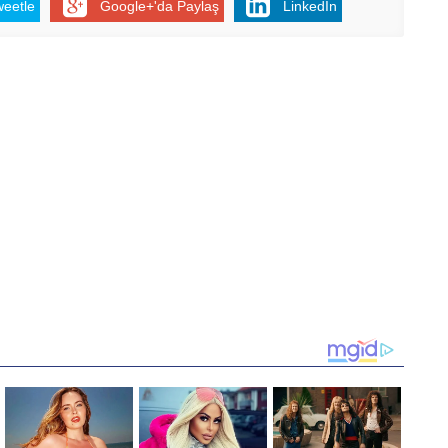
weetle
Google+'da Paylaş
LinkedIn