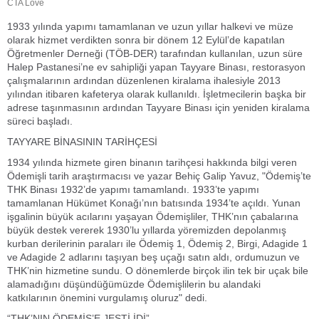
1933 yılında yapımı tamamlanan ve uzun yıllar halkevi ve müze
olarak hizmet verdikten sonra bir dönem 12 Eylül’de kapatılan
Öğretmenler Derneği (TÖB-DER) tarafından kullanılan, uzun süre
Halep Pastanesi’ne ev sahipliği yapan Tayyare Binası, restorasyon
çalışmalarının ardından düzenlenen kiralama ihalesiyle 2013
yılından itibaren kafeterya olarak kullanıldı. İşletmecilerin başka bir
adrese taşınmasının ardından Tayyare Binası için yeniden kiralama
süreci başladı.
TAYYARE BİNASININ TARİHÇESİ
1934 yılında hizmete giren binanın tarihçesi hakkında bilgi veren
Ödemişli tarih araştırmacısı ve yazar Behiç Galip Yavuz, "Ödemiş’te
THK Binası 1932’de yapımı tamamlandı. 1933’te yapımı
tamamlanan Hükümet Konağı’nın batısında 1934’te açıldı. Yunan
işgalinin büyük acılarını yaşayan Ödemişliler, THK’nın çabalarına
büyük destek vererek 1930’lu yıllarda yöremizden depolanmış
kurban derilerinin paraları ile Ödemiş 1, Ödemiş 2, Birgi, Adagide 1
ve Adagide 2 adlarını taşıyan beş uçağı satın aldı, ordumuzun ve
THK’nin hizmetine sundu. O dönemlerde birçok ilin tek bir uçak bile
alamadığını düşündüğümüzde Ödemişlilerin bu alandaki
katkılarının önemini vurgulamış oluruz" dedi.
“THK’NIN ÖDEMİŞ’E JESTİ İDİ”