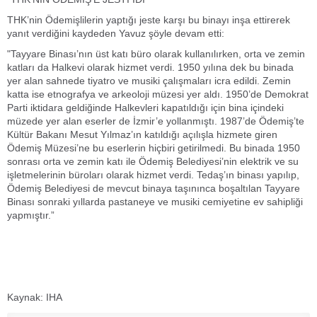
THK’nin Ödemişlilerin yaptığı jeste karşı bu binayı inşa ettirerek
yanıt verdiğini kaydeden Yavuz şöyle devam etti:
"Tayyare Binası’nın üst katı büro olarak kullanılırken, orta ve zemin
katları da Halkevi olarak hizmet verdi. 1950 yılına dek bu binada
yer alan sahnede tiyatro ve musiki çalışmaları icra edildi. Zemin
katta ise etnografya ve arkeoloji müzesi yer aldı. 1950’de Demokrat
Parti iktidara geldiğinde Halkevleri kapatıldığı için bina içindeki
müzede yer alan eserler de İzmir’e yollanmıştı. 1987’de Ödemiş’te
Kültür Bakanı Mesut Yılmaz’ın katıldığı açılışla hizmete giren
Ödemiş Müzesi’ne bu eserlerin hiçbiri getirilmedi. Bu binada 1950
sonrası orta ve zemin katı ile Ödemiş Belediyesi’nin elektrik ve su
işletmelerinin büroları olarak hizmet verdi. Tedaş’ın binası yapılıp,
Ödemiş Belediyesi de mevcut binaya taşınınca boşaltılan Tayyare
Binası sonraki yıllarda pastaneye ve musiki cemiyetine ev sahipliği
yapmıştır.”
Kaynak: IHA