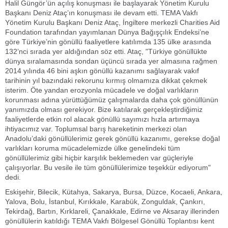
Halil Güngör’ün açılış konuşması ile başlayarak Yönetim Kurulu
Başkanı Deniz Ataç’ın konuşması ile devam etti. TEMA Vakfı
Yönetim Kurulu Başkanı Deniz Ataç, İngiltere merkezli Charities Aid
Foundation tarafından yayımlanan Dünya Bağışçılık Endeksi’ne
göre Türkiye’nin gönüllü faaliyetlere katılımda 135 ülke arasında
132’nci sırada yer aldığından söz etti. Ataç, "Türkiye gönüllükte
dünya sıralamasında sondan üçüncü sırada yer almasına rağmen
2014 yılında 46 bini aşkın gönüllü kazanımı sağlayarak vakıf
tarihinin yıl bazındaki rekorunu kırmış olmamıza dikkat çekmek
isterim. Öte yandan erozyonla mücadele ve doğal varlıkların
korunması adına yürüttüğümüz çalışmalarda daha çok gönüllünün
yanımızda olması gerekiyor. Bize katılarak gerçekleştirdiğimiz
faaliyetlerde etkin rol alacak gönüllü sayımızı hızla artırmaya
ihtiyacımız var. Toplumsal barış hareketinin merkezi olan
Anadolu’daki gönüllülerimiz gerek gönüllü kazanımı, gerekse doğal
varlıkları koruma mücadelemizde ülke genelindeki tüm
gönüllülerimiz gibi hiçbir karşılık beklemeden var güçleriyle
çalışıyorlar. Bu vesile ile tüm gönüllülerimize teşekkür ediyorum"
dedi.
Eskişehir, Bilecik, Kütahya, Sakarya, Bursa, Düzce, Kocaeli, Ankara,
Yalova, Bolu, İstanbul, Kırıkkale, Karabük, Zonguldak, Çankırı,
Tekirdağ, Bartın, Kırklareli, Çanakkale, Edirne ve Aksaray illerinden
gönüllülerin katıldığı TEMA Vakfı Bölgesel Gönüllü Toplantısı kent