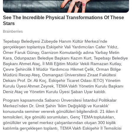
Tepebaşı Belediyesi Zübeyde Hanım Kültür Merkezi’nde
gerçekleşen toplantıya Eskişehir Vali Yardımcıları Cafer Yıldız,
Ömer Faruk Günay, Garnizon Komutanlığı adına Yarbay Metin
Kara, Odunpazarı Belediye Başkanı Kazım Kurt, Tepebaşı Belediye
Başkanı Ahmet Ataç, İl Milli Eğitim Müdür Vekili Ramazan Kutlay,
Çevre Şehircilik İl Müdür Yardımcısı Hikmet Çelik, Orman Bölge
Müdürü Recep Ateş, Osmangazi Üniversitesi Ziraat Fakültesi
Dekanı Prof. Dr. Ali Koç, Eskişehir Ticaret Odası /ETO) Yönetim
Kurulu Üyesi Ahmet Zeyrek, TEMA Vakfı Yönetim Kurulu Başkanı
Deniz Ataç ve Yönetim Kurulu Üyesi Şaban Uyar katıldı.
Program kapsamında Sabancı Ünversitesi İstanbul Politikalar
Merkezi’nden Dr. Ümit Şahin ’İklim Değişikliği ve Kuraklık’
konusunda seminer vererek gönüllüleri bilgilendirdi. 21 ilden il
temsilcileri, ilçe gönüllü sorumluları, Genç TEMA toplulukları,
gönüllüler ve genel merkez çalışanlarından oluşan 300 kişilik
katılımla gerçekleşen toplantı, TEMA Vakfı Eskişehir İl Temsilcisi