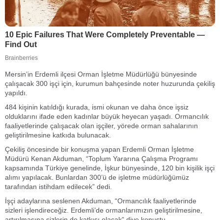
Mersin’in Erdemli ilçesi Orman İşletme Müdürlüğü bünyesinde
çalışacak 300 işçi için, kurumun bahçesinde noter huzurunda çekiliş
yapıldı.
484 kişinin katıldığı kurada, ismi okunan ve daha önce işsiz
olduklarını ifade eden kadınlar büyük heyecan yaşadı. Ormancılık
faaliyetlerinde çalışacak olan işçiler, yörede orman sahalarının
geliştirilmesine katkıda bulunacak.
Çekiliş öncesinde bir konuşma yapan Erdemli Orman İşletme
Müdürü Kenan Akduman, “Toplum Yararına Çalışma Programı
kapsamında Türkiye genelinde, İşkur bünyesinde, 120 bin kişilik işçi
alımı yapılacak. Bunlardan 300’ü de işletme müdürlüğümüz
tarafından istihdam edilecek” dedi.
İşçi adaylarına seslenen Akduman, “Ormancılık faaliyetlerinde
sizleri işlendireceğiz. Erdemli’de ormanlarımızın geliştirilmesine,
artırılmasına sizlerin de katkısı olacak” diye konuştu.