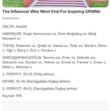
SALON: Atatürk
HAKEMLER: Engin Kennerman xx, Emin Moğulkoç xx, Altuğ
Köselerli xx
TOFAŞ: Patterson xx, Qvale xx, Samet xx, Todic xx, Wood x, Elonu
x, Yiğit x, Barış x, Erol x, Gordon x
DARÜŞŞAFAKA DOĞUŞ: Shurna xxx, Ersin xx, Seibutis xxx,
Göksenin xxx, Gordon xx, Vidmar xx, Ermal xx, Farmar x, Greer x,
Metin x, Mehmet x
1. PERİYOT: 23-19 (Tofaş lehine)
DEVRE: 32-36 (Darüşşafaka Doğuş lehine)
3. PERİYOT: 49-51 (Darüşşafaka Doğuş lehine)
Kaynak: IHA