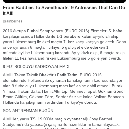
2016 Avrupa Futbol Şampiyonası (EURO 2016) Elemeleri 5. hafta
karşılaşmasında Hollanda ile 1-1 berabere kalan ay-yıldızlı ekip,
yarın Lüksemburg ile özel maçta 7. kez karşı karşıya gelecek. Daha
önce oynanan 6 maçta Türkiye, 5 galibiyet elde ederken 1
mücadeleyi ise Lüksemburg kazandı. Ay-yıldızlı ekip, 6 maçta rakip
fileleri 11 kez havalandırırken Lüksemburg ise 5 golle yanıt verdi.
9 FUTBOLCUYU KADROYA ALMADI
A Milli Takım Teknik Direktörü Fatih Terim, EURO 2016
elemelerinde Hollanda ile oynanan karşılaşmanın kadrosunda yer
alan 9 futbolcuyu Lüksemburg maçı kafilesine dahil etmedi. Burak
Yılmaz, Hakan Balta, Hamit Altıntop, Mehmet Topal, Gökhan Gönül,
Ersan Gülüm, Gökhan Töre, Serdar Aziz ve kaleci Volkan Babacan
Hollanda karşılaşmanın ardından Türkiye’ye döndü.
SON ANTRENMAN BUGÜN
A Milliler, yarın TSİ 19.00’da maçın oynanacağı Josy Barthel
Stadyumu’nda yapacağı çalışma ile hazırlıklarını tamamlayacak.