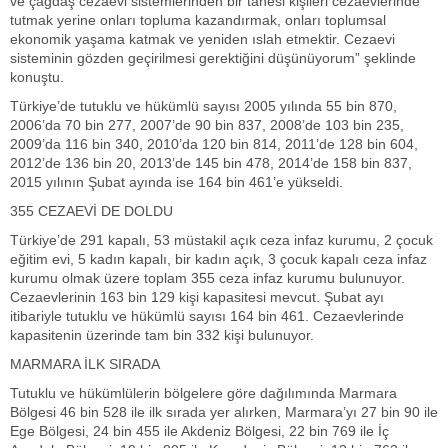
ve çağdaş cezaevi sistemlerinden bir tanesi kişileri cezaevlerinde
tutmak yerine onları topluma kazandırmak, onları toplumsal
ekonomik yaşama katmak ve yeniden ıslah etmektir. Cezaevi
sisteminin gözden geçirilmesi gerektiğini düşünüyorum” şeklinde
konuştu.
Türkiye’de tutuklu ve hükümlü sayısı 2005 yılında 55 bin 870,
2006’da 70 bin 277, 2007’de 90 bin 837, 2008’de 103 bin 235,
2009’da 116 bin 340, 2010’da 120 bin 814, 2011’de 128 bin 604,
2012’de 136 bin 20, 2013’de 145 bin 478, 2014’de 158 bin 837,
2015 yılının Şubat ayında ise 164 bin 461’e yükseldi.
355 CEZAEVİ DE DOLDU
Türkiye’de 291 kapalı, 53 müstakil açık ceza infaz kurumu, 2 çocuk
eğitim evi, 5 kadın kapalı, bir kadın açık, 3 çocuk kapalı ceza infaz
kurumu olmak üzere toplam 355 ceza infaz kurumu bulunuyor.
Cezaevlerinin 163 bin 129 kişi kapasitesi mevcut. Şubat ayı
itibariyle tutuklu ve hükümlü sayısı 164 bin 461. Cezaevlerinde
kapasitenin üzerinde tam bin 332 kişi bulunuyor.
MARMARA İLK SIRADA
Tutuklu ve hükümlülerin bölgelere göre dağılımında Marmara
Bölgesi 46 bin 528 ile ilk sırada yer alırken, Marmara’yı 27 bin 90 ile
Ege Bölgesi, 24 bin 455 ile Akdeniz Bölgesi, 22 bin 769 ile İç