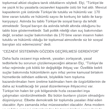
toplumsal altüst oluşlara tanık olduklarını söyledi. Elçi, “Türkiye’de
ne yazık ki bu yasalarla cezaevleri kapasite üstü bir hal aldı. Mevcut
kapasitenin çok üstünde Türkiye’de tutuklu ve hükümlü var. 170
bine varan tutuklu ve hükümlü sayısı ile korkunç bir tablo ile karşı
karşıyayız. Aslında bu tablo Türkiye’de sosyal barışı da tehdit
etmektedir. Sosyal barışın da aslında tehdit altında olduğunu bu
tablo bize göstermektedir. Salt politik niteliği olan suç bakımından
değil, sıradan suçlar bakımından da 170 bine varan insanın halen
tutuklu ve hükümlü olduğu bir toplumsal atmosferde siz bir sosyal
barıştan söz edemezsiniz” dedi.
“CEZAEVİ SİSTEMİNİN GÖZDEN GEÇİRİLMESİ GEREKİYOR”
Daha fazla cezaevi inşa ederek, yasaları zorlayarak, yasal
tedbirlerle bu sorunun çözülemeyeceğini aktaran Elçi, “Türkiye’de
infaz rejiminde çok köklü bir değişikliğe ihtiyaç var. Özellikle belirli
suçlar bakımında hükümlülerin aynı infaz yerine kamusal birtakım
hizmetlerde istihdam edilerek, böylelikle hem topluma
kazandırılmaları hem üretime katılmaları hem de özgürlüklerinin de
daha az kısaltılacağı bir yasal düzenlemeye ihtiyacımız var.
Türkiye’nin halen bir çok bölgesinde hızla cezaevleri inşa
çalışmaları sürdürülmektedir. Biz bütün bunların çözüm olmadığını
düşünüyoruz. Elbette demokratik bir toplumda yasaları ihlal eden
olacaktır. Aynı zamanda infaz müesseseleri olacaktır. Ama modern