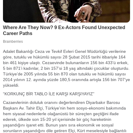
Adalet Bakanlığı Ceza ve Tevkif Evleri Genel Müdürlüğü verilerine
göre, tutuklu ve hükümlü sayısı 28 Şubat 2015 tarihi itibariyle 164
bin 461 kişiye ulaştı. Cezaevinde bulunanların 156 bin 433’ü erkek,
5 bin 871’i kadınlar, 2 bin 157’si 18 yaş altındaki çocuklar oluşturdu.
Türkiye’de 2005 yılında 55 bin 870 olan tutuklu ve hükümlü sayısı
2014 yılının 12. ayında yüzde 180,5 oranında artışla 156 bin 707’ye
yükseldi.
“KORKUNÇ BİR TABLO İLE KARŞI KARŞIYAYIZ”
Cazaevlerinin doluluk oranını değerlendiren Diyarbakır Barosu
Başkanı Av. Tahir Elçi, Türkiye’nin hem sosyo-ekonomi bakımında
hem siyasal nedenlerle olağanüstü bir süreçten geçtiğini ifade
ederek, ülkede son 15-20 yıl içerisinde bir göç hareketinin
yaşandığını işaret etti. Bunun yanı sıra ekonomik ve sosyal
sorunların yaşandığını dile getiren Elçi, Kürt meselesiyle bağlantılı