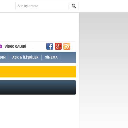
DIN
AŞK & İLİŞKİLER
SİNEMA