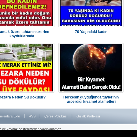
amak üzere tahtanın üzerine
70 Yaşındaki kadın
koyduklarında
Mezara Neden Su Dökülür?
Herkesin duyduğunda tüylerinin
ürperdiği kıyamet alametleri
|
|
|
nılanlara Ekle
RSS
Çerez Politikası
Gizlilik Politikası
iz ve kaynak gösterilmeden yayınlanamaz.