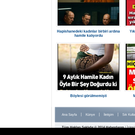
Hapishanedeki kadınlar birbiri ardına
Yık
hamile kalıyordu
Böylesi görülmemişti
|
|
|
Ana Sayfa
Künye
İletişim
Sık Kulla
Tüm Hakları Saklıdır © 2014 Haberdarım
| İzins