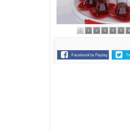
1
2
3
4
5
6
Facebook'ta Paylaş
T