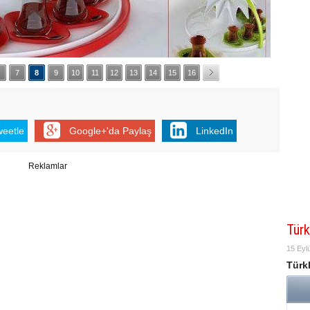
7
8
9
10
11
12
13
14
15
16
weetle
Google+'da Paylaş
LinkedIn
Reklamlar
Türk
15 Eylü
Türkl