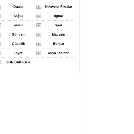
Dualar
Hikayeler Fıkralar
Sağlık
İlginç
Yaşam
Spor
Gündem
Magazin
Güzellik
Burçlar
Diyet
Ruya Tabirleri
SON DAKİKA &
FLAŞ HABER