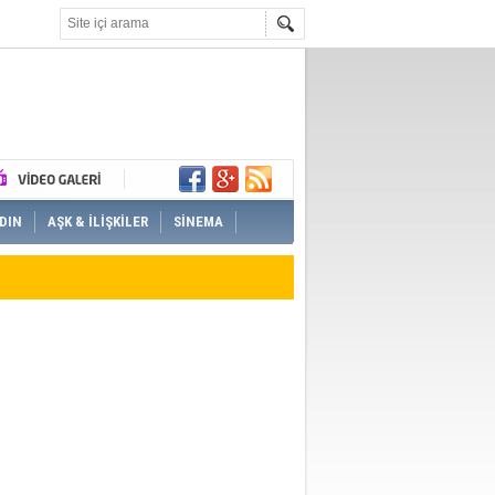
DIN
AŞK & İLİŞKİLER
SİNEMA