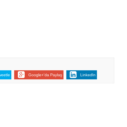
weetle
Google+'da Paylaş
LinkedIn