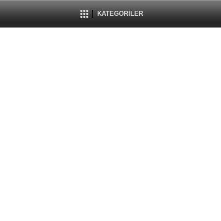
KATEGORİLER