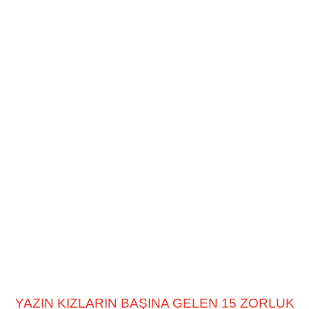
YAZIN KIZLARIN BAŞINA GELEN 15 ZORLUK