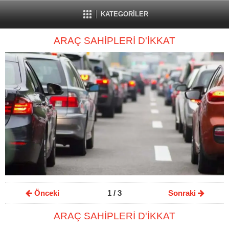
KATEGORİLER
ARAÇ SAHİPLERİ D'İKKAT
Önceki
1
/ 3
Sonraki
ARAÇ SAHİPLERİ D'İKKAT