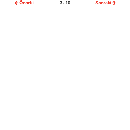
Önceki
3
/ 10
Sonraki