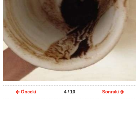
Önceki
4
/ 10
Sonraki