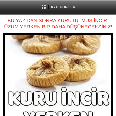
KATEGORİLER
BU YAZIDAN SONRA KURUTULMUŞ İNCİR,
ÜZÜM YERKEN BİR DAHA DÜŞÜNECEKSİNİZ!