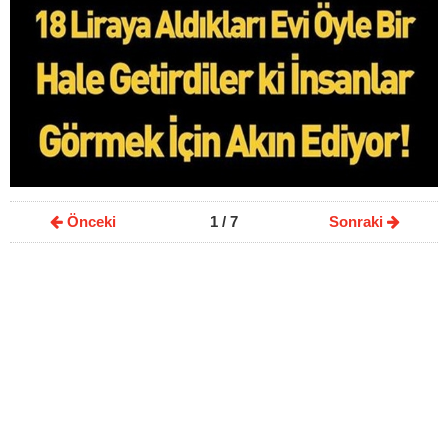
Önceki
1
/ 7
Sonraki