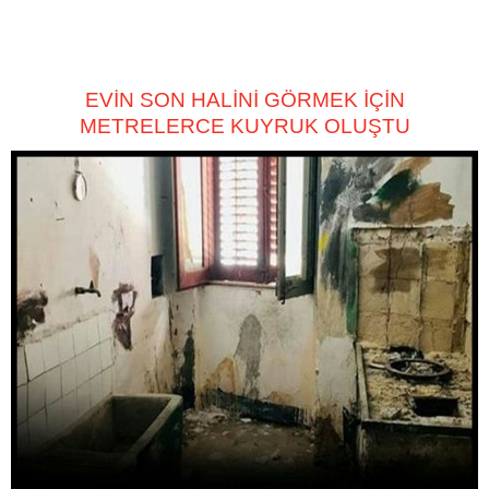
EVİN SON HALİNİ GÖRMEK İÇİN
METRELERCE KUYRUK OLUŞTU