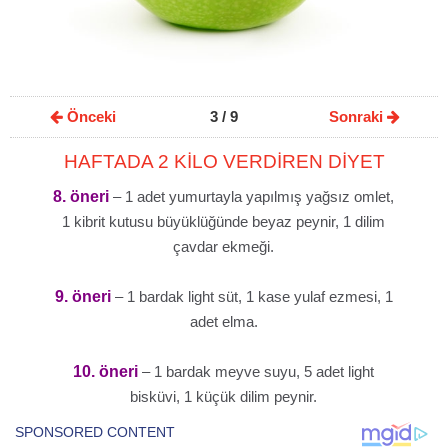
Önceki
3
/ 9
Sonraki
HAFTADA 2 KİLO VERDİREN DİYET
8. öneri
– 1 adet yumurtayla yapılmış yağsız omlet,
1 kibrit kutusu büyüklüğünde beyaz peynir, 1 dilim
çavdar ekmeği.
9. öneri
– 1 bardak light süt, 1 kase yulaf ezmesi, 1
adet elma.
10. öneri
– 1 bardak meyve suyu, 5 adet light
bisküvi, 1 küçük dilim peynir.