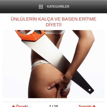
KATEGORİLER
ÜNLÜLERİN KALÇA VE BASEN ERİTME
DİYETİ!
Önceki
1
/ 10
Sonraki