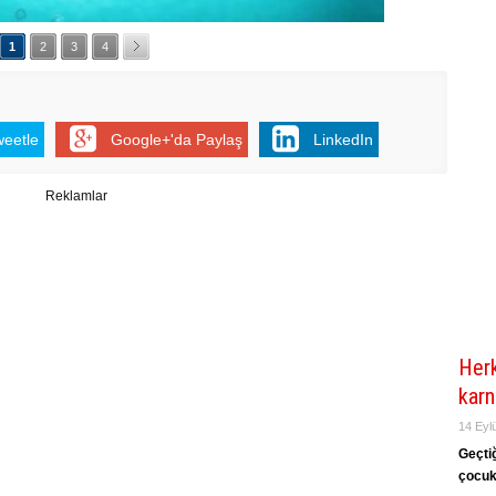
1
2
3
4
weetle
Google+'da Paylaş
LinkedIn
Reklamlar
Herk
karn
14 Eyl
Geçtiğ
çocuk