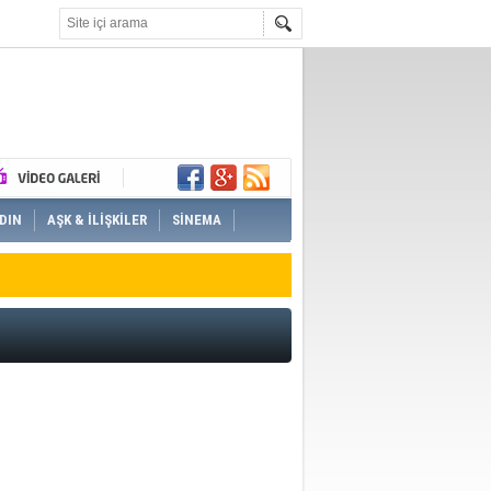
DIN
AŞK & İLİŞKİLER
SİNEMA