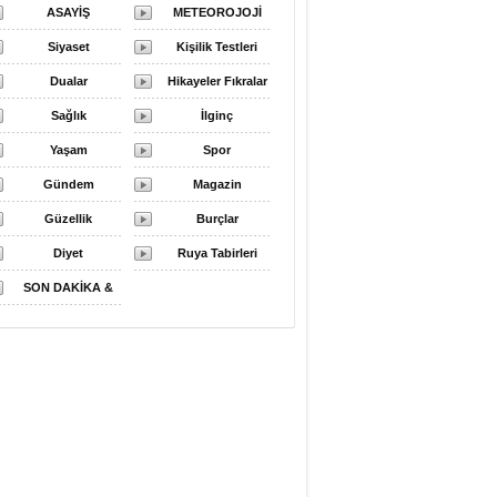
ASAYİŞ
METEOROJOJİ
Siyaset
HAVA DURUMU
Kişilik Testleri
Dualar
Hikayeler Fıkralar
Sağlık
İlginç
Yaşam
Spor
Gündem
Magazin
Güzellik
Burçlar
Diyet
Ruya Tabirleri
SON DAKİKA &
FLAŞ HABER