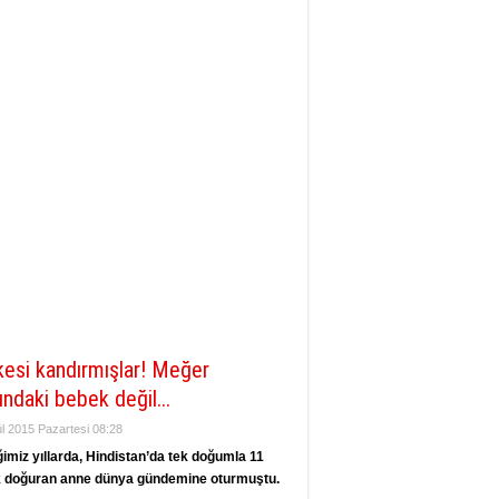
esi kandırmışlar! Meğer
ındaki bebek değil...
ül 2015 Pazartesi 08:28
imiz yıllarda, Hindistan’da tek doğumla 11
 doğuran anne dünya gündemine oturmuştu.