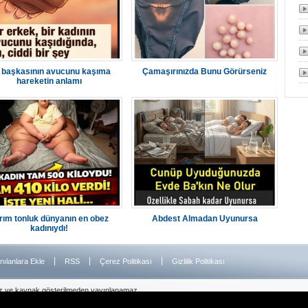
r başkasının avucunu kaşıma
Çamaşırınızda Bunu Görürseniz
hareketin anlamı
rım tonluk dünyanın en obez
Abdest Almadan Uyunursa
kadınıydı!
|
|
|
nılanlara Ekle
RSS
Çerez Politikası
Gizlilik Politikası
iz ve kaynak gösterilmeden yayınlanamaz.