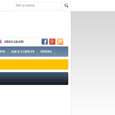
DIN
AŞK & İLİŞKİLER
SİNEMA