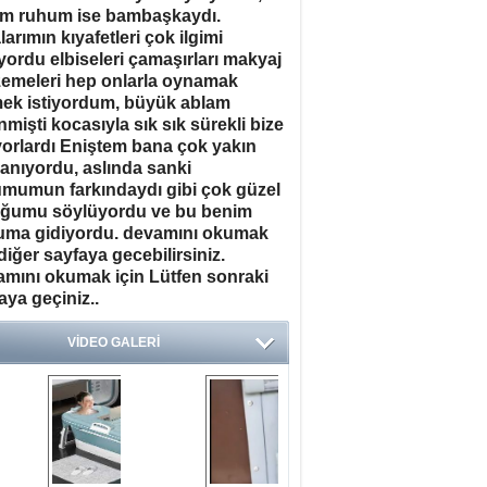
m ruhum ise bambaşkaydı.
larımın kıyafetleri çok ilgimi
yordu elbiseleri çamaşırları makyaj
emeleri hep onlarla oynamak
ek istiyordum, büyük ablam
nmişti kocasıyla sık sık sürekli bize
yorlardı Eniştem bana çok yakın
anıyordu, aslında sanki
mumun farkındaydı gibi çok güzel
uğumu söylüyordu ve bu benim
uma gidiyordu. devamını okumak
 diğer sayfaya gecebilirsiniz.
mını okumak için Lütfen sonraki
aya geçiniz..
VİDEO GALERİ