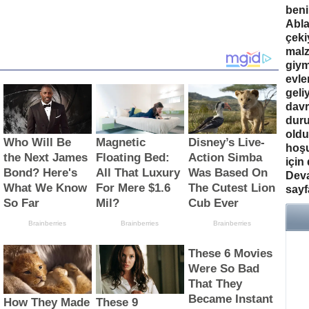
beni
Abla
çeki
malz
giym
evle
geli
davr
duru
old
hoş
için
Deva
sayf