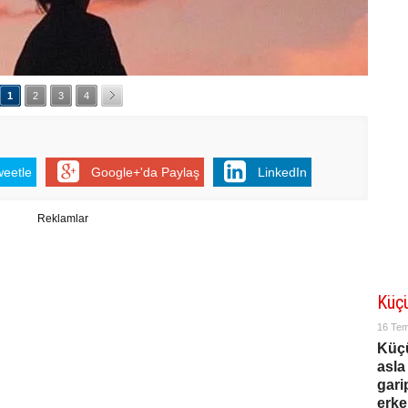
1
2
3
4
weetle
Google+'da Paylaş
LinkedIn
Reklamlar
Küç
16 Te
Küç
asla
gari
erke