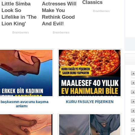
Ta
D
r başkasının avucunu kaşıma
KURU FASULYE PİŞERKEN
anlamı