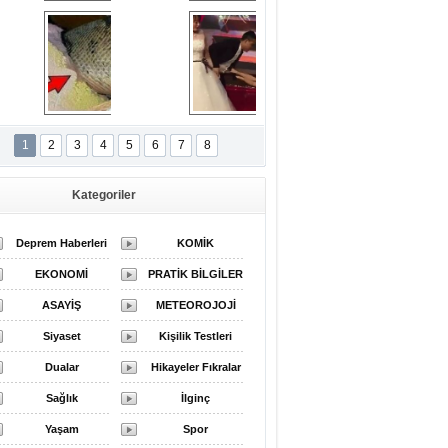
Açılır Kapanır 
Kilit Tasarımları
Seyyar Küvet.
van Arasında Arı 
Gelinlik giyen eski 
Olduğunu 
sevgili düğünü bastı
1
2
3
4
5
6
7
8
üşündüler, Ancak 
Sonra Çok Daha 
Kötü Bir Sorun 
Kategoriler
Keşfettiler
Deprem Haberleri
KOMİK
EKONOMİ
PRATİK BİLGİLER
GALERİLER
ASAYİŞ
METEOROJOJİ
Siyaset
HAVA DURUMU
Kişilik Testleri
Dualar
Hikayeler Fıkralar
Sağlık
İlginç
Yaşam
Spor