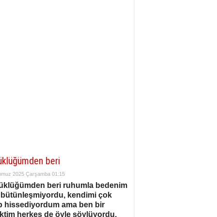
üklüğümden beri
mmuz 2025 Çarşamba 01:15
üklüğümden beri ruhumla bedenim
 bütünleşmiyordu, kendimi çok
p hissediyordum ama ben bir
ktim herkes de öyle söylüyordu,