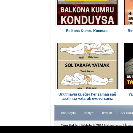
Balkona Kumru Konması
Bi
Unutmayın ki, eğer her zaman sağ
Ya
tarafınıza yatarak uyuyorsanız
|
|
|
Ana Sayfa
Künye
İletişim
Sık Kulla
Tüm Hakları Saklıdır © 2014 Haberdarım
| İzins