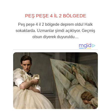
PEŞ PEŞE 4 İL 2 BÖLGEDE
Peş peşe 4 il 2 bölgede deprem oldu! Halk
sokaklarda. Uzmanlar şimdi açıklıyor. Geçmiş
olsun diyerek duyuruldu…