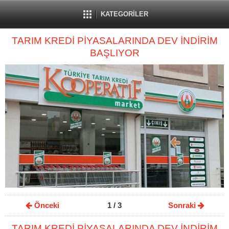
KATEGORİLER
TARIM KREDİ PİYASALARINDA DEV İNDİRİM
BAŞLIYOR
Önceki
1
/ 3
Sonraki
TARIM KREDİ PİYASALARINDA DEV İNDİRİM